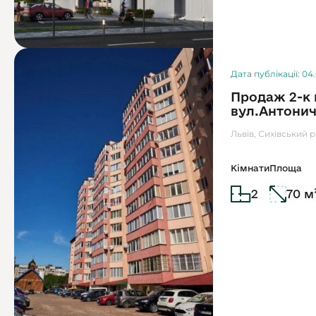
Дата публікації: 04
Продаж 2-к 
вул.Антони
Львів, Сихівський 
Кімнати
Площа
2
70 м