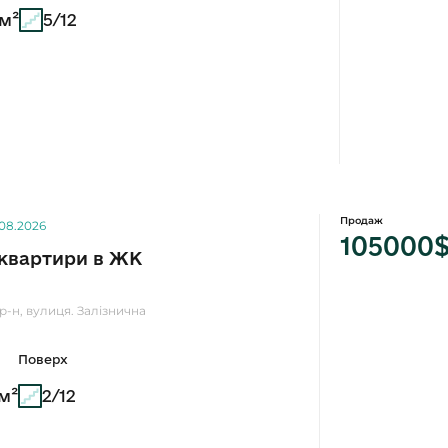
 м²
5/12
Продаж
.08.2026
105000
квартири в ЖК
р-н, вулиця. Залізнична
Поверх
 м²
2/12