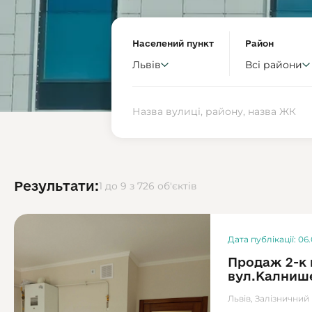
Населений пункт
Район
Львів
Всі райони
Результати:
1 до 9 з 726 об'єктів
Дата публікації: 06
Продаж 2-к 
вул.Калниш
Львів, Залізничний