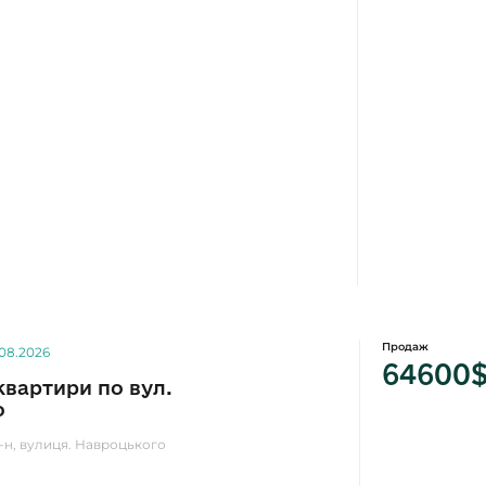
Продаж
.08.2026
64600
квартири по вул.
о
р-н, вулиця. Навроцького