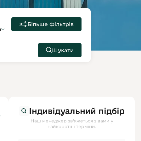
Більше фільтрів
н
Шукати
Індивідуальний підбір
$
Наш менеджер зв'яжеться з вами у
найкоротші терміни.