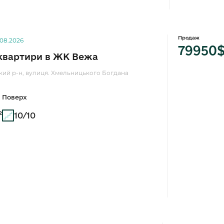
Продаж
.08.2026
79950
квартири в ЖК Вежа
ький р-н, вулиця. Хмельницького Богдана
Поверх
²
10/10