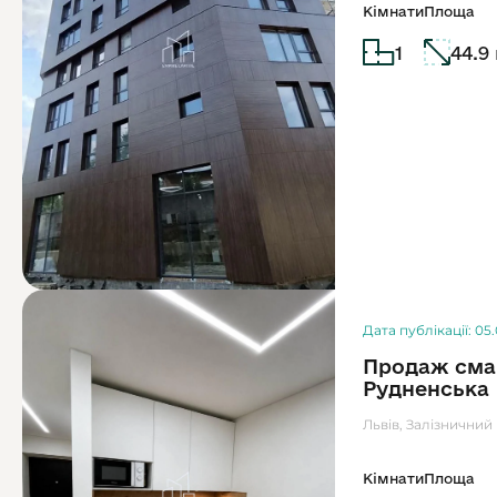
Кімнати
Площа
1
44.9
Дата публікації: 05
Продаж смар
Рудненська
Львів, Залізничний
Кімнати
Площа