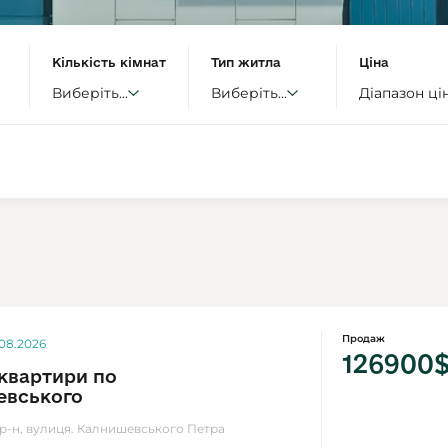
Кількість кімнат
Тип житла
Ціна
Виберіть...
Виберіть...
Діапазон ці
Продаж
.08.2026
126900
квартири по
евського
 р-н, вулиця. Калнишевського Петра