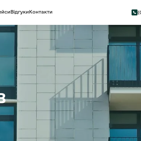
ейси
Відгуки
Контакти
(
в