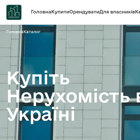
Головна
Купити
Орендувати
Для власників
К
Головна
Каталог
Купіть
Нерухомість 
Україні