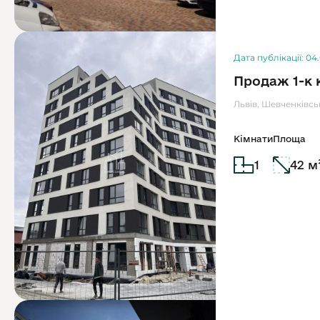
Дата публікації: 04
Продаж 1-к 
Львів, Шевченківс
Кімнати
Площа
1
42 м