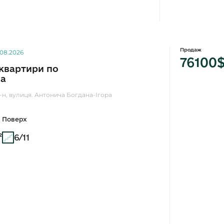
Продаж
.08.2026
76100
квартири по
ча
р-н, вулиця. Антонича Богдана-Ігора
Поверх
²
6/11