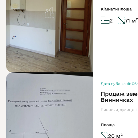
Кімнати
Площа
2
71 м²
Дата публікації: 06
Продаж земе
Винничках
Винники, вулиця. 
Площа
20 м²