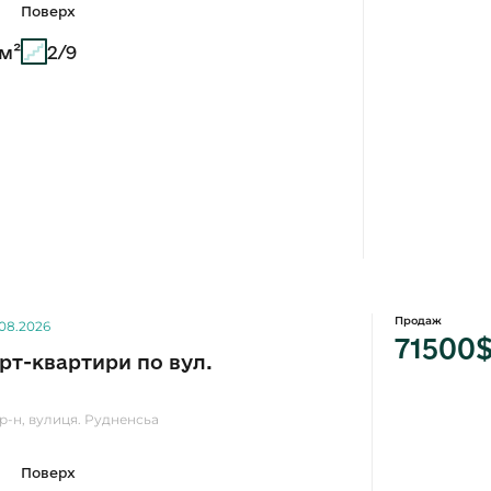
Поверх
 м²
2/9
Продаж
.08.2026
71500
т-квартири по вул.
 р-н, вулиця. Рудненсьа
Поверх