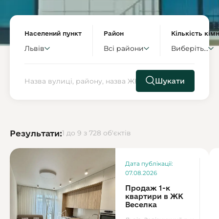
Населений пункт
Район
Кількість кім
Львів
Всі райони
Виберіть...
Шукати
Результати:
1 до 9 з 728 об'єктів
П
Дата публікації:
1
07.08.2026
Продаж 1-к
квартири в ЖК
Веселка