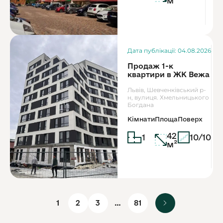
м²
Дата публікації: 04.08.2026
Продаж 1-к
квартири в ЖК Вежа
Львів, Шевченківський р-
н, вулиця. Хмельницького
Богдана
Кімнати
Площа
Поверх
42
1
10/10
м²
1
2
3
…
81