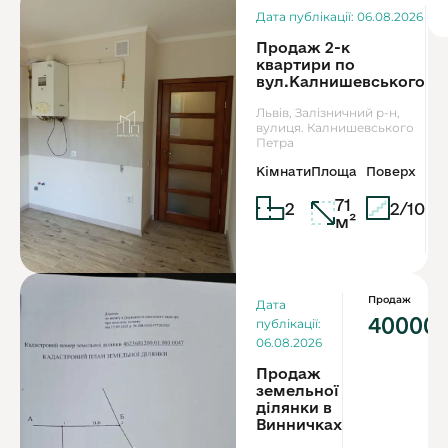
Дата публікації: 06.08.2026
Продаж 2-к
квартири по
вул.Калнишевського
Львів, Залізничний р-н,
вулиця. Калнишевського
Петра
Кімнати
Площа
Поверх
71
2
2/10
м²
Продаж
Дата
40000
публікації:
06.08.2026
Продаж
земельної
ділянки в
Винничках