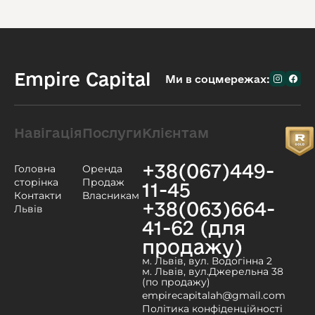
Empire Capital
Ми в соцмережах:
Навігація
Послуги
Клієнтам
+38(067)449-
Головна
Оренда
сторінка
Продаж
11-45
Контакти
Власникам
+38(063)664-
Львів
41-62 (для
продажу)
м. Львів, вул. Водогінна 2
м. Львів, вул.Джерельна 38
(по продажу)
empirecapitalah@gmail.com
Політика конфіденційності