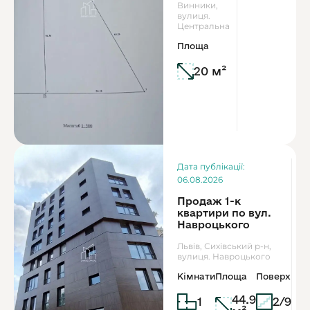
Винники,
вулиця.
Центральна
Площа
20 м²
Дата публікації:
06.08.2026
Продаж 1-к
квартири по вул.
Навроцького
Львів, Сихівський р-н,
вулиця. Навроцького
Кімнати
Площа
Поверх
44.9
1
2/9