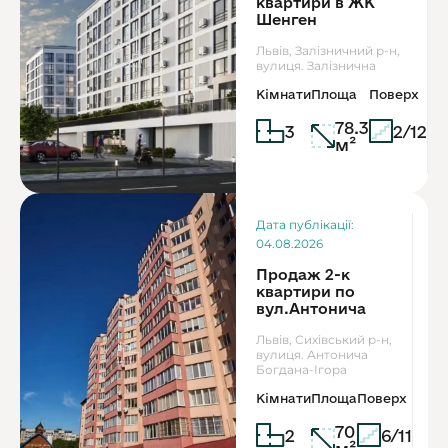
квартири в ЖК
Шенген
Львів, Залізничний р-н,
вулиця. Залізнична
Кімнати
Площа
Поверх
78.3
3
2/12
м²
П
Дата публікації:
04.08.2026
Продаж 2-к
квартири по
вул.Антонича
Львів, Сихівський р-н,
вулиця. Антонича
Богдана-Ігора
Кімнати
Площа
Поверх
70
2
6/11