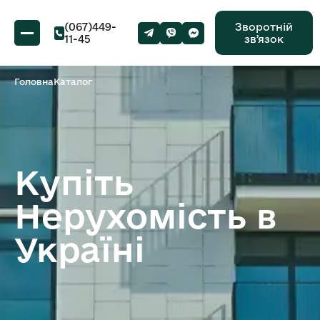
(067)449-
Зворотній
11-45
звʼязок
Головна
Каталог
Купіть
Нерухомість в
Україні