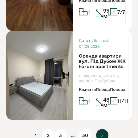
Кімнати
Площа
Поверх
95
1
7/7
м²
Дата публікації:
04.08.2026
Оренда квартири
вул. Під Дубом ЖК
Forum apartments
Львів, Галицький р-н,
вулиця. Під Дубом
Кімнати
Площа
Поверх
48
1
11/11
м²
1
2
3
…
30