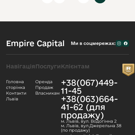
Empire Capital
Ми в соцмережах:
Навігація
Послуги
Клієнтам
+38(067)449-
Головна
Оренда
сторінка
Продаж
11-45
Контакти
Власникам
+38(063)664-
Львів
41-62 (для
продажу)
м. Львів, вул. Водогінна 2
м. Львів, вул.Джерельна 38
(по продажу)