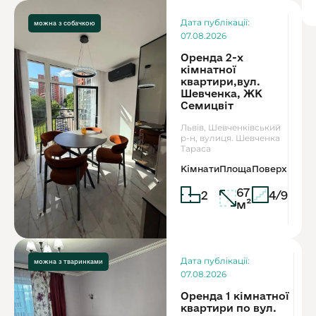
Ор
Дата публікації:
можна з собачкою
1
07.08.2026
Оренда 2-х
кімнатної
квартири,вул.
Шевченка, ЖК
Семицвіт
Львів, Шевченківський
р-н, вулиця. Шевченка
Тараса
Кімнати
Площа
Поверх
67
2
4/9
м²
Дата публікації:
можна з дітьми
можна з тваринками
07.08.2026
Оренда 1 кімнатної
квартири по вул.