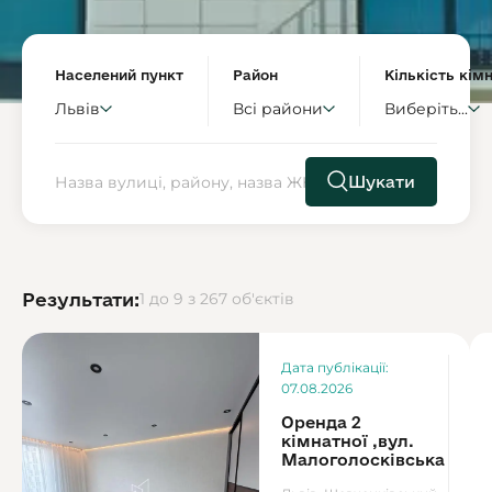
Населений пункт
Район
Кількість кім
Львів
Всі райони
Виберіть...
Шукати
Результати:
1 до 9 з 267 об'єктів
Ор
Дата публікації:
7
07.08.2026
Оренда 2
кімнатної ,вул.
Малоголосківська