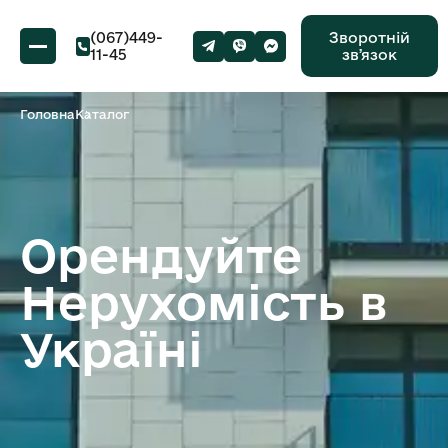
(067)449-
Зворотній
11-45
звʼязок
Головна
Каталог
Орендуйте
Нерухомість в
Україні