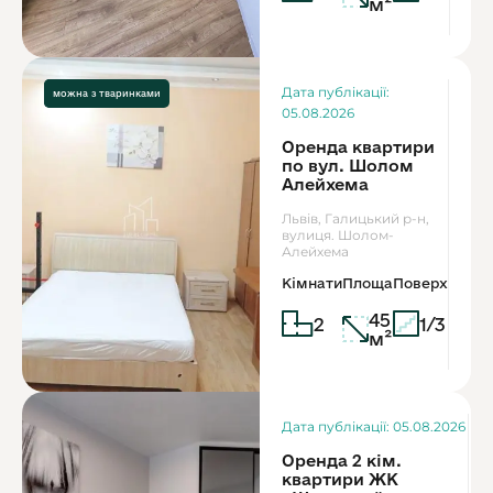
м²
Ор
Дата публікації:
можна з дітьми
можна з тваринками
4
05.08.2026
Оренда квартири
по вул. Шолом
Алейхема
Львів, Галицький р-н,
вулиця. Шолом-
Алейхема
Кімнати
Площа
Поверх
45
2
1/3
м²
Дата публікації: 05.08.2026
Оренда 2 кім.
квартири ЖК