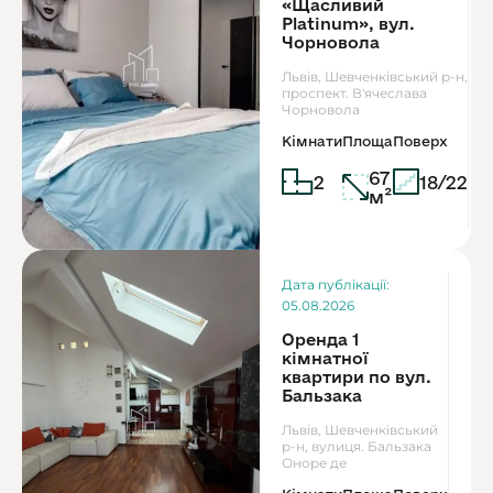
«Щасливий
Platinum», вул.
Чорновола
Львів, Шевченківський р-н,
проспект. В'ячеслава
Чорновола
Кімнати
Площа
Поверх
67
2
18/22
м²
Ор
Дата публікації:
8
05.08.2026
Оренда 1
кімнатної
квартири по вул.
Бальзака
Львів, Шевченківський
р-н, вулиця. Бальзака
Оноре де