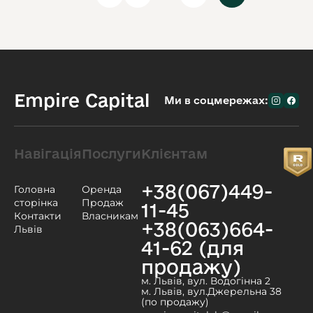
Empire Capital
Ми в соцмережах:
Навігація
Послуги
Клієнтам
+38(067)449-
Головна
Оренда
сторінка
Продаж
11-45
Контакти
Власникам
+38(063)664-
Львів
41-62 (для
продажу)
м. Львів, вул. Водогінна 2
м. Львів, вул.Джерельна 38
(по продажу)