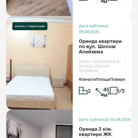
м²
Ор
Дата публікації:
можна з дітьми
можна з тваринками
4
05.08.2026
Оренда квартири
по вул. Шолом
Алейхема
Львів, Галицький р-н,
вулиця. Шолом-
Алейхема
Кімнати
Площа
Поверх
45
2
1/3
м²
Дата публікації: 05.08.2026
Оренда 2 кім.
квартири ЖК