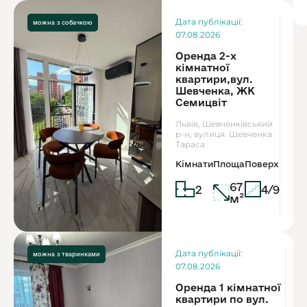
Ор
Дата публікації:
можна з собачкою
1
07.08.2026
Оренда 2-х
кімнатної
квартири,вул.
Шевченка, ЖК
Семицвіт
Львів, Шевченківський
р-н, вулиця. Шевченка
Тараса
Кімнати
Площа
Поверх
67
2
4/9
м²
Дата публікації:
можна з дітьми
можна з тваринками
07.08.2026
Оренда 1 кімнатної
квартири по вул.