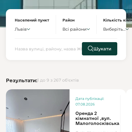
Населений пункт
Район
Кількість кім
Львів
Всі райони
Виберіть...
Шукати
Результати:
1 до 9 з 267 об'єктів
Ор
Дата публікації:
7
07.08.2026
Оренда 2
кімнатної ,вул.
Малоголосківська