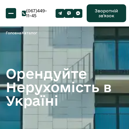
(067)449-
Зворотній
11-45
звʼязок
Головна
Каталог
Орендуйте
Нерухомість в
Україні