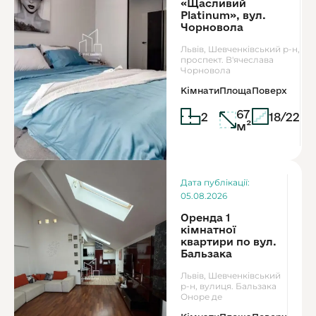
«Щасливий
Platinum», вул.
Чорновола
Львів, Шевченківський р-н,
проспект. В'ячеслава
Чорновола
Кімнати
Площа
Поверх
67
2
18/22
м²
Ор
Дата публікації:
8
05.08.2026
Оренда 1
кімнатної
квартири по вул.
Бальзака
Львів, Шевченківський
р-н, вулиця. Бальзака
Оноре де