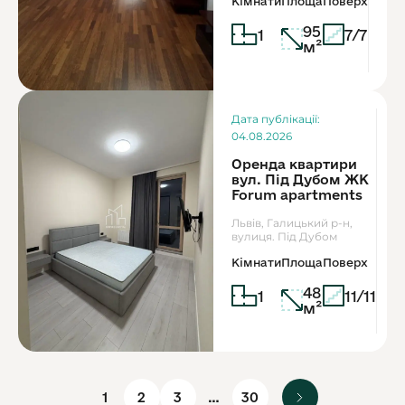
Кімнати
Площа
Поверх
95
1
7/7
м²
Дата публікації:
04.08.2026
Оренда квартири
вул. Під Дубом ЖК
Forum apartments
Львів, Галицький р-н,
вулиця. Під Дубом
Кімнати
Площа
Поверх
48
1
11/11
м²
1
2
3
…
30