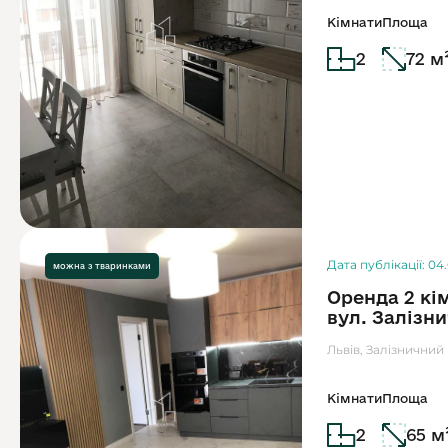
Кімнати
Площа
2
72 м
Дата публікації: 04
можна з тваринками
Оренда 2 кі
вул. Залізн
Львів, Залізничний 
Кімнати
Площа
2
65 м