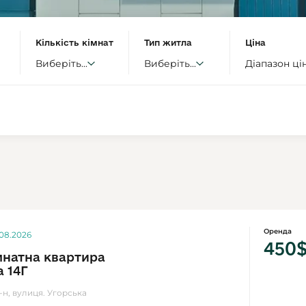
Кількість кімнат
Тип житла
Ціна
Виберіть...
Виберіть...
Діапазон ці
Оренда
.08.2026
450
мнатна квартира
а 14Г
-н, вулиця. Угорська