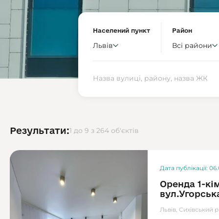
Населений пункт
Район
Львів
Всі райони
Результати:
1 до 9 з 264 об'єктів
Дата публікації: 06
Оренда 1-кі
вул.Угорськ
Львів, Сихівський р