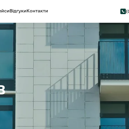
ейси
Відгуки
Контакти
(
в