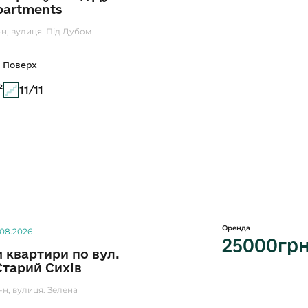
partments
-н, вулиця. Під Дубом
Поверх
²
11/11
Оренда
.08.2026
25000гр
м квартири по вул.
тарий Сихів
-н, вулиця. Зелена