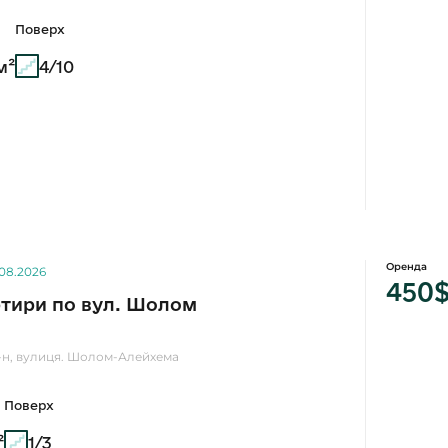
Поверх
м²
4/10
Оренда
.08.2026
450
тири по вул. Шолом
р-н, вулиця. Шолом-Алейхема
Поверх
²
1/3