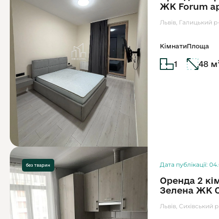
ЖК Forum a
Львів, Галицький р
Кімнати
Площа
1
48 м
Дата публікації: 04
без тварин
Оренда 2 кі
Зелена ЖК С
Львів, Сихівський р