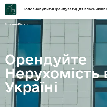
Головна
Купити
Орендувати
Для власників
К
Головна
Каталог
Орендуйте
Нерухомість 
Україні