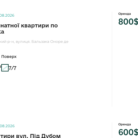
Оренда
.08.2026
800
мнатної квартири по
ка
кий р-н, вулиця. Бальзака Оноре де
Поверх
²
7/7
Оренда
.08.2026
600
тири вул. Під Дубом