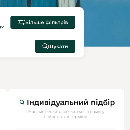
Більше фільтрів
н
Шукати
Індивідуальний підбір
$
Наш менеджер зв'яжеться з вами у
найкоротші терміни.