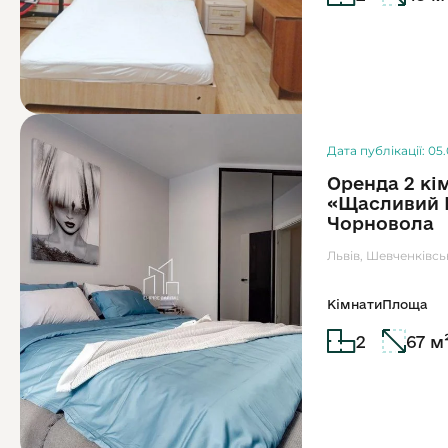
Дата публікації: 05
Оренда 2 кі
«Щасливий P
Чорновола
Львів, Шевченківсь
Кімнати
Площа
2
67 м