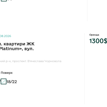
Оренда
.08.2026
1300
м. квартири ЖК
latinum», вул.
кий р-н, проспект. В'ячеслава Чорновола
Поверх
²
18/22