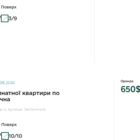
Поверх
²
3/9
Оренда
.08.2026
650
мнатної квартири по
ична
р-н, вулиця. Залізнична
Поверх
²
10/10