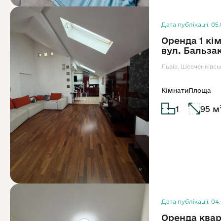
Дата публікації: 05
Оренда 1 кі
вул. Бальза
Львів, Шевченківсь
Кімнати
Площа
1
95 м
Дата публікації: 04
Оренда квар