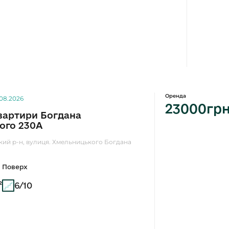
Оренда
.08.2026
23000гр
вартири Богдана
ого 230А
ький р-н, вулиця. Хмельницького Богдана
Поверх
²
6/10