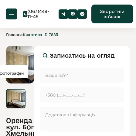
(067)449-
Зворотній
11-45
звʼязок
Головна
Квартира ID 7883
Записатись на огляд
1
фотографій
Оренда квартири
ID
вул. Богдана
обʼєкту:
7883
Хмельницького