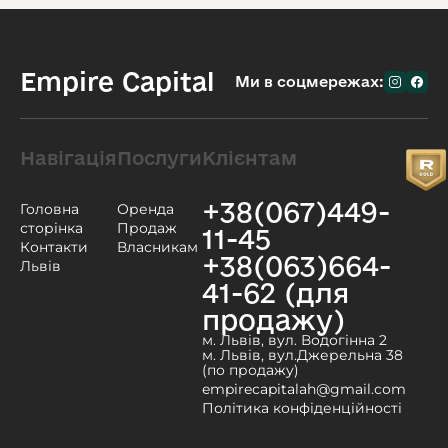
Empire Capital
Ми в соцмережах:
Навігація
Послуги
Клієнтам
+38(067)449-
Головна
Оренда
сторінка
Продаж
11-45
Контакти
Власникам
+38(063)664-
Львів
41-62 (для
продажу)
м. Львів, вул. Водогінна 2
м. Львів, вул.Джерельна 38
(по продажу)
empirecapitalah@gmail.com
Політика конфіденційності