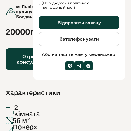
Погоджуюсь з політикою
м.Львів,
конфіденційності
вулиця.Хмельницького
Богдана, 285
Відправити заявку
20000грн
Зателефонувати
Або
напишіть
Або напишіть нам у месенджер:
Отримати
нам
консультацію
у
месенджер:
Характеристики
2
кімната
56 м²
Поверх