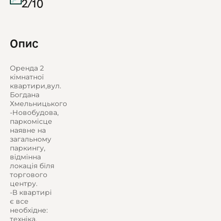
2/10
Опис
Оренда 2
кімнатної
квартири,вул.
Богдана
Хмельницького
-Новобудова,
паркомісце
наявне на
загальному
паркингу,
відмінна
локація біля
торгового
центру.
-В квартирі
є все
необхідне:
техніка,