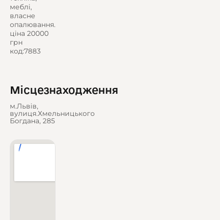
меблі,
власне
опалювання.
ціна 20000
грн
код:7883
Місцезнаходження
м.Львів,
вулиця.Хмельницького
Богдана, 285