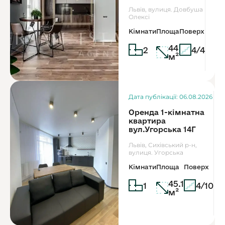
Львів, вулиця. Довбуша
Олексі
Кімнати
Площа
Поверх
44
2
4/4
м²
Дата публікації: 06.08.2026
Оренда 1-кімнатна
квартира
вул.Угорська 14Г
Львів, Сихівський р-н,
вулиця. Угорська
Кімнати
Площа
Поверх
45.1
1
4/10
м²