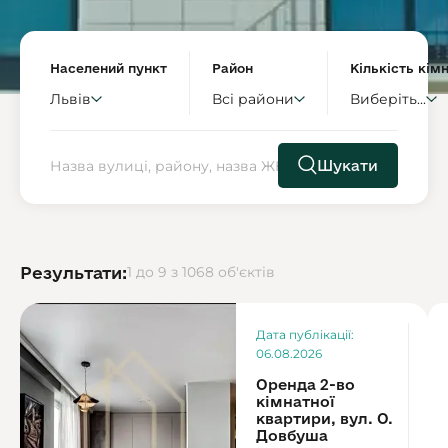
Населений пункт
Район
Кількість кім
Львів
Всі райони
Виберіть...
Шукати
Результати:
1 до 9 з 1068 об'єктів
Ор
Дата публікації:
1
06.08.2026
Оренда 2-во
кімнатної
квартири, вул. О.
Довбуша