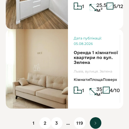
25.5
1
5/12
м²
Дата публікації:
05.08.2026
Оренда 1 кімнатної
квартири по вул.
Зелена
Львів, вулиця. Зелена
Кімнати
Площа
Поверх
35
1
4/10
м²
1
2
3
…
119