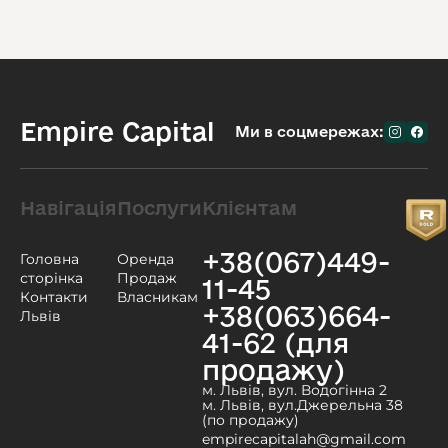
Empire Capital
Ми в соцмережах:
Навігація
Послуги
Клієнтам
+38(067)449-
Головна
Оренда
сторінка
Продаж
11-45
Контакти
Власникам
+38(063)664-
Львів
41-62 (для
продажу)
м. Львів, вул. Водогінна 2
м. Львів, вул.Джерельна 38
(по продажу)
empirecapitalah@gmail.com