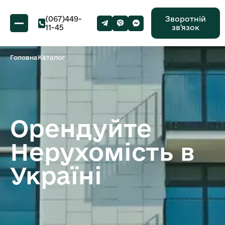
(067)449-
Зворотній
11-45
звʼязок
Головна
Каталог
Орендуйте
Нерухомість в
Україні