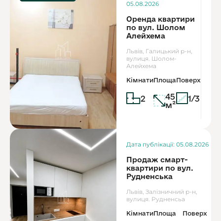
4
05.08.2026
Оренда квартири
по вул. Шолом
Алейхема
Львів, Галицький р-н,
вулиця. Шолом-
Алейхема
Кімнати
Площа
Поверх
45
2
1/3
м²
Дата публікації: 05.08.2026
Продаж смарт-
квартири по вул.
Рудненська
Львів, Залізничний р-н,
вулиця. Рудненсьа
Кімнати
Площа
Поверх