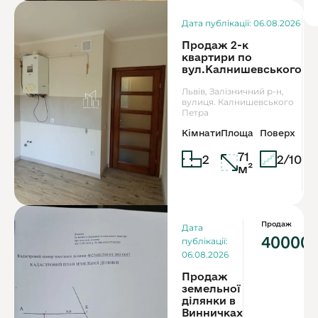
Дата публікації: 06.08.2026
Продаж 2-к
квартири по
вул.Калнишевського
Львів, Залізничний р-н,
вулиця. Калнишевського
Петра
Кімнати
Площа
Поверх
71
2
2/10
м²
Продаж
Дата
40000
публікації:
06.08.2026
Продаж
земельної
ділянки в
Винничках