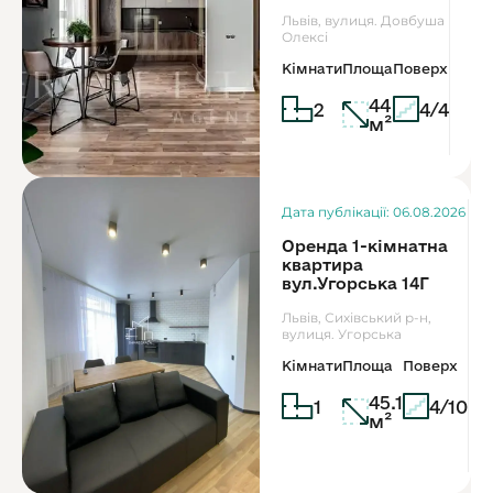
Львів, вулиця. Довбуша
Олексі
Кімнати
Площа
Поверх
44
2
4/4
м²
Дата публікації: 06.08.2026
Оренда 1-кімнатна
квартира
вул.Угорська 14Г
Львів, Сихівський р-н,
вулиця. Угорська
Кімнати
Площа
Поверх
45.1
1
4/10
м²