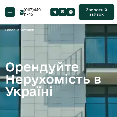
(067)449-
Зворотній
11-45
звʼязок
Головна
Каталог
Орендуйте
Нерухомість в
Україні