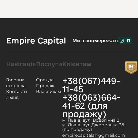
Empire Capital
Ми в соцмережах:
Навігація
Послуги
Клієнтам
+38(067)449-
Головна
Оренда
сторінка
Продаж
11-45
Контакти
Власникам
+38(063)664-
Львів
41-62 (для
продажу)
м. Львів, вул. Водогінна 2
м. Львів, вул.Джерельна 38
(по продажу)
empirecapitalah@gmail.com