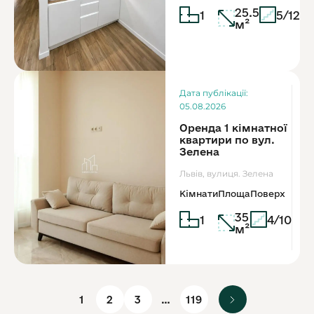
25.5
1
5/12
м²
Дата публікації:
05.08.2026
Оренда 1 кімнатної
квартири по вул.
Зелена
Львів, вулиця. Зелена
Кімнати
Площа
Поверх
35
1
4/10
м²
1
2
3
…
119