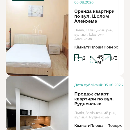
4
05.08.2026
Оренда квартири
по вул. Шолом
Алейхема
Львів, Галицький р-н,
вулиця. Шолом-
Алейхема
Кімнати
Площа
Поверх
45
2
1/3
м²
Дата публікації: 05.08.2026
Продаж смарт-
квартири по вул.
Рудненська
Львів, Залізничний р-н,
вулиця. Рудненсьа
Кімнати
Площа
Поверх