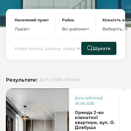
Населений пункт
Район
Кількість кім
Львів
Всі райони
Виберіть...
Шукати
Результати:
1 до 9 з 1068 об'єктів
Ор
Дата публікації:
1
06.08.2026
Оренда 2-во
кімнатної
квартири, вул. О.
Довбуша