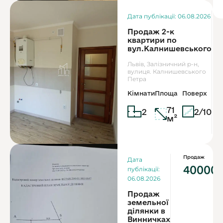
Дата публікації: 06.08.2026
Продаж 2-к
квартири по
вул.Калнишевського
Львів, Залізничний р-н,
вулиця. Калнишевського
Петра
Кімнати
Площа
Поверх
71
2
2/10
м²
Продаж
Дата
40000
публікації:
06.08.2026
Продаж
земельної
ділянки в
Винничках