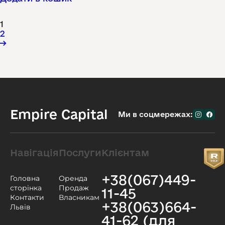
1
2
→
Empire Capital
Ми в соцмережах:
Навігація
Послуги
Клієнтам
+38(067)449-
Головна
Оренда
сторінка
Продаж
11-45
Контакти
Власникам
+38(063)664-
Львів
41-62 (для