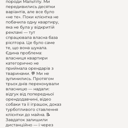
породи Мальтіпу. Ми
передивились десятки
варіантів, але все було
«не те». Поки клієнтка не
побачила одну квартиру,
яка не була у відкритій
рекламі — тут
спрацювала власна база
рієлтора. Це було саме
те, що вона шукала.
Єдина проблема:
власниця квартири
категорично не
приймала орендарів з
тваринами. 💬 Ми не
зупинились. Протягом
трьох днів переконували
власницю — надали:
відгук від попередньої
орендодавчині, відео
собаки та її іграшок, доказ
турботливого ставлення
клієнтки до майна. 📝
Завдаток залишили
дистанційно — і через