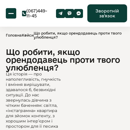
(067)449-
Зворотній
11-45
звʼязок
Що робити, якщо орендодавець проти твого
Головна
Кейси
улюбленця?
Що робити, якщо
орендодавець проти твого
улюбленця?
Ця історія — про
наполегливість, гнучкість
і вміння вирішувати,
здавалося б, безвихідні
ситуації. До нас
звернулась дівчина з
чітким баченням: світла,
«інстаграмна» квартира
для зйомок контенту, з
хорошим інтер’єром і
простором для її песика