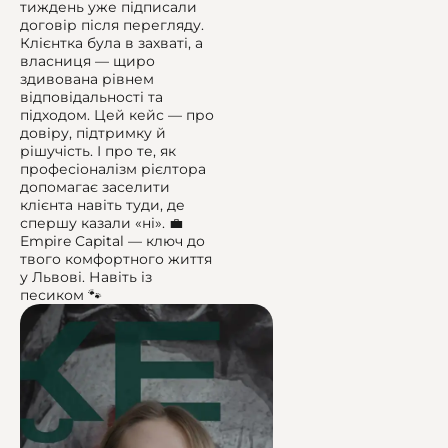
тиждень уже підписали
договір після перегляду.
Клієнтка була в захваті, а
власниця — щиро
здивована рівнем
відповідальності та
підходом. Цей кейс — про
довіру, підтримку й
рішучість. І про те, як
професіоналізм рієлтора
допомагає заселити
клієнта навіть туди, де
спершу казали «ні». 💼
Empire Capital — ключ до
твого комфортного життя
у Львові. Навіть із
песиком 🐾