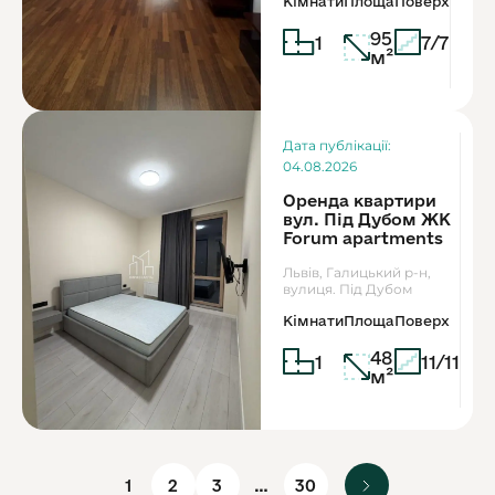
Кімнати
Площа
Поверх
95
1
7/7
м²
Дата публікації:
04.08.2026
Оренда квартири
вул. Під Дубом ЖК
Forum apartments
Львів, Галицький р-н,
вулиця. Під Дубом
Кімнати
Площа
Поверх
48
1
11/11
м²
1
2
3
…
30