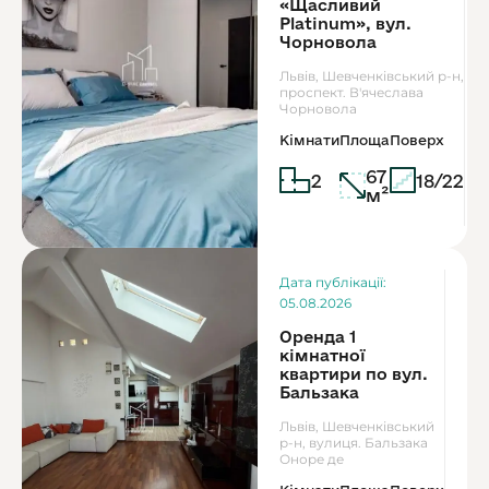
«Щасливий
Platinum», вул.
Чорновола
Львів, Шевченківський р-н,
проспект. В'ячеслава
Чорновола
Кімнати
Площа
Поверх
67
2
18/22
м²
Ор
Дата публікації:
8
05.08.2026
Оренда 1
кімнатної
квартири по вул.
Бальзака
Львів, Шевченківський
р-н, вулиця. Бальзака
Оноре де