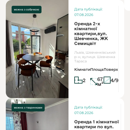
Ор
Дата публікації:
можна з собачкою
1
07.08.2026
Оренда 2-х
кімнатної
квартири,вул.
Шевченка, ЖК
Семицвіт
Львів, Шевченківський
р-н, вулиця. Шевченка
Тараса
Кімнати
Площа
Поверх
67
2
4/9
м²
Дата публікації:
можна з дітьми
можна з тваринками
07.08.2026
Оренда 1 кімнатної
квартири по вул.