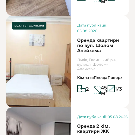
м²
Ор
Дата публікації:
можна з дітьми
можна з тваринками
4
05.08.2026
Оренда квартири
по вул. Шолом
Алейхема
Львів, Галицький р-н,
вулиця. Шолом-
Алейхема
Кімнати
Площа
Поверх
45
2
1/3
м²
Дата публікації: 05.08.2026
Оренда 2 кім.
квартири ЖК