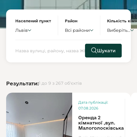
Населений пункт
Район
Кількість кім
Львів
Всі райони
Виберіть...
Шукати
Результати:
1 до 9 з 267 об'єктів
Ор
Дата публікації:
7
07.08.2026
Оренда 2
кімнатної ,вул.
Малоголосківська