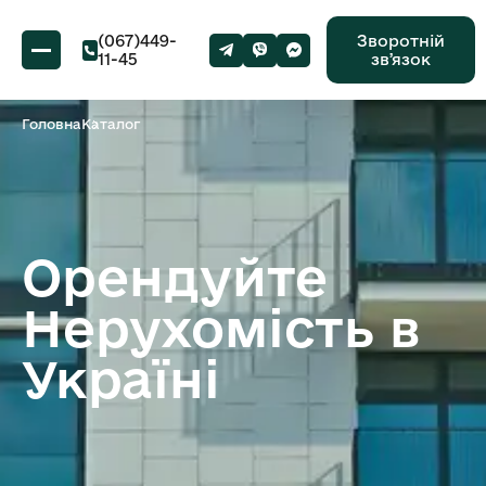
(067)449-
Зворотній
11-45
звʼязок
Головна
Каталог
Орендуйте
Нерухомість в
Україні