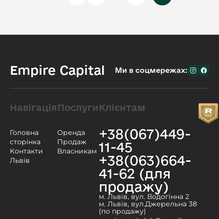
Empire Capital
Ми в соцмережах:
Навігація
Послуги
Клієнтам
+38(067)449-
Головна
Оренда
сторінка
Продаж
11-45
Контакти
Власникам
+38(063)664-
Львів
41-62 (для
продажу)
м. Львів, вул. Водогінна 2
м. Львів, вул.Джерельна 38
(по продажу)